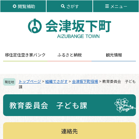
ペ
メ
閲覧補助
さがす
メニュ－
ー
ニ
ジ
ュ
の
ー
先
を
頭
飛
で
ば
す。
し
移住定住
空き家バンク
ふるさと納税
観光情報
て
本
文
へ
トップページ
>
組織でさがす
>
会津坂下町役場
>
教育委員会 子ども
現在地
課
教育委員会 子ども課
連絡先