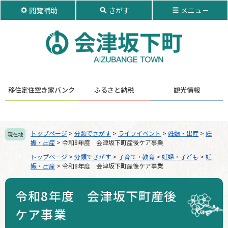
ペ
メ
閲覧補助
さがす
メニュ－
ー
ニ
ジ
ュ
の
ー
先
を
頭
飛
で
ば
す。
し
移住定住
空き家バンク
ふるさと納税
観光情報
て
本
文
へ
トップページ
>
分類でさがす
>
ライフイベント
>
妊娠・出産
>
妊
現在地
娠・出産
>
令和8年度 会津坂下町産後ケア事業
トップページ
>
分類でさがす
>
子育て・教育
>
妊婦・子ども
>
妊
娠・出産
>
令和8年度 会津坂下町産後ケア事業
令和8年度 会津坂下町産後
ケア事業