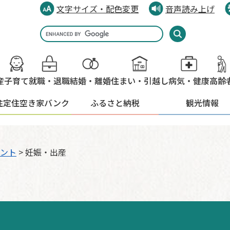
文字サイズ・配色変更
音声読み上げ
Google
カ
ス
タ
産
子育て
就職・退職
結婚・離婚
住まい・引越し
病気・健康
高齢
ム
検
住定住
空き家バンク
ふるさと納税
観光情報
索
ント
>
妊娠・出産