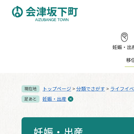
ペ
メ
ー
ニ
ジ
ュ
の
ー
先
を
頭
飛
で
ば
妊娠・出
す。
し
移
て
本
文
へ
トップページ
>
分類でさがす
>
ライフイベ
現在地
妊娠・出産
足あと
妊娠・出産