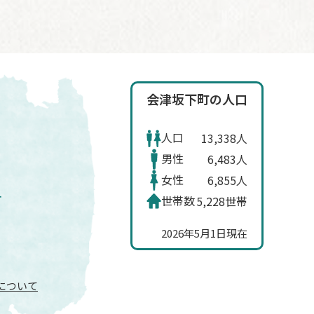
会津坂下町の人口
人口
13,338人
男性
6,483人
女性
6,855人
世帯数
5,228世帯
2026年5月1日現在
信について