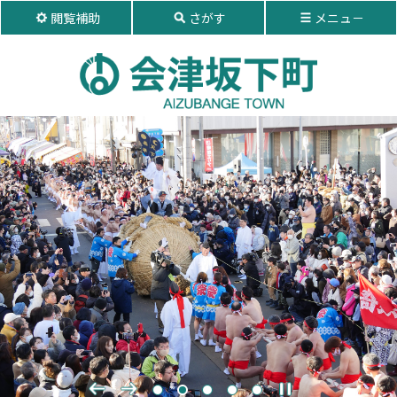
ペ
メ
閲覧補助
さがす
メニュ－
ー
ニ
ジ
ュ
の
ー
先
を
頭
飛
で
ば
す。
し
て
本
文
へ