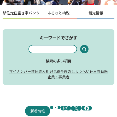
移住定住
空き家バンク
ふるさと納税
観光情報
キーワードでさがす
Google
カ
ス
検索の多い項目
タ
ム
マイナンバー
住民票
入札
只見線
今週のしょうへい
休日当番医
検
企業・事業者
索
新着情報