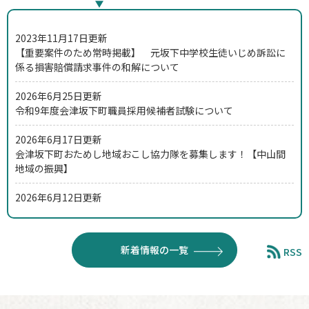
新
着
2023年11月17日更新
【重要案件のため常時掲載】 元坂下中学校生徒いじめ訴訟に
情
係る損害賠償請求事件の和解について
報
2026年6月25日更新
令和9年度会津坂下町職員採用候補者試験について
2026年6月17日更新
会津坂下町おためし地域おこし協力隊を募集します！【中山間
地域の振興】
2026年6月12日更新
職員の懲戒処分について
2026年6月4日更新
新着情報の一覧
RSS
会津坂下町おためし地域おこし協力隊を募集します！【まちな
かの賑わい創出】