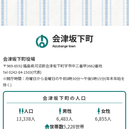
会津坂下町役場
〒969-6592 福島県河沼郡会津坂下町字市中三番甲3662番地
Tel 0242-84-1503(代表)
※開庁時間：月曜日から金曜日の午前8時30分～午後5時15分(年末年始を
除く)
会津坂下町の人口
人口
男性
女性
13,338人
6,483人
6,855人
世帯数
5,228世帯