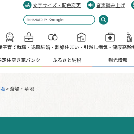
文字サイズ・配色変更
音声読み上げ
Google
カ
ス
タ
産
子育て
就職・退職
結婚・離婚
住まい・引越し
病気・健康
高齢
ム
検
住定住
空き家バンク
ふるさと納税
観光情報
索
境
>
斎場・墓地