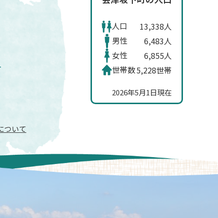
人口
13,338人
男性
6,483人
女性
6,855人
世帯数
5,228世帯
2026年5月1日現在
信について