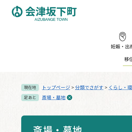
ペ
メ
ー
ニ
ジ
ュ
の
ー
先
を
頭
飛
で
ば
妊娠・出
す。
し
移
て
本
文
へ
トップページ
>
分類でさがす
>
くらし・環
現在地
斎場・墓地
足あと
斎場・墓地