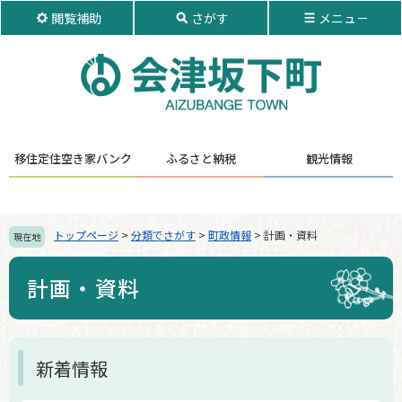
ペ
メ
閲覧補助
さがす
メニュ－
ー
ニ
ジ
ュ
の
ー
先
を
頭
飛
で
ば
す。
し
移住定住
空き家バンク
ふるさと納税
観光情報
て
本
文
へ
トップページ
>
分類でさがす
>
町政情報
>
計画・資料
現在地
計画・資料
本
新着情報
文