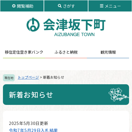
ペ
メ
閲覧補助
さがす
メニュ－
ー
ニ
ジ
ュ
の
ー
先
を
頭
飛
で
ば
す。
し
移住定住
空き家バンク
ふるさと納税
観光情報
て
本
文
へ
トップページ
>
新着お知らせ
現在地
新着お知らせ
本
文
2025年5月30日更新
令和7年5月29日入札結果