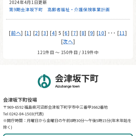
2024年4月1日更新
第9期会津坂下町 高齢者福祉・介護保険事業計画
[
前へ
] [
1
] [
2
] [
3
] [
4
] 5 [
6
] [
7
] [
8
] [
9
] [
10
] ･･･ [
11
]
[
次へ
]
121件目 ～ 150件目 / 319件中
会津坂下町役場
〒969-6592 福島県河沼郡会津坂下町字市中三番甲3662番地
Tel 0242-84-1503(代表)
※開庁時間：月曜日から金曜日の午前8時30分～午後5時15分(年末年始を
除く)