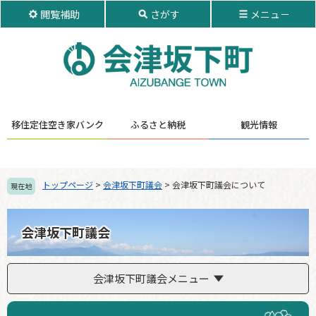
ペ
メ
閲覧補助
さがす
メニュ－
ー
ニ
ジ
ュ
の
ー
先
を
頭
飛
で
ば
す。
し
移住定住
空き家バンク
ふるさと納税
観光情報
て
本
文
へ
トップページ
>
会津坂下町議会
>
会津坂下町議会について
現在地
会津坂下町議会
会津坂下町議会メニュー