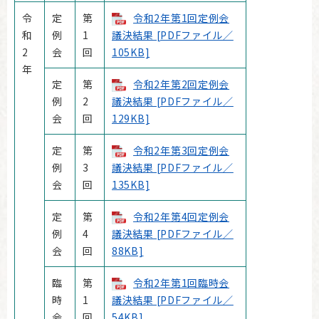
令
定
第
令和2年第1回定例会
和
例
1
議決結果 [PDFファイル／
2
会
回
105KB]
年
定
第
令和2年第2回定例会
例
2
議決結果 [PDFファイル／
会
回
129KB]
定
第
令和2年第3回定例会
例
3
議決結果 [PDFファイル／
会
回
135KB]
定
第
令和2年第4回定例会
例
4
議決結果 [PDFファイル／
会
回
88KB]
臨
第
令和2年第1回臨時会
時
1
議決結果 [PDFファイル／
会
回
54KB]