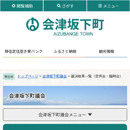
ペ
メ
閲覧補助
さがす
メニュ－
ー
ニ
ジ
ュ
の
ー
先
を
頭
飛
で
ば
す。
し
移住定住
空き家バンク
ふるさと納税
観光情報
て
本
文
へ
トップページ
>
会津坂下町議会
>
議決結果一覧（定例会・臨時会）
現在地
会津坂下町議会
会津坂下町議会メニュー