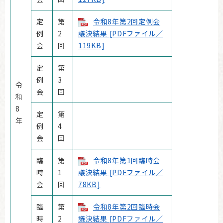
定
第
令和8年第2回定例会
例
2
議決結果 [PDFファイル／
会
回
119KB]
定
第
例
3
令
会
回
和
8
定
第
年
例
4
会
回
臨
第
令和8年第1回臨時会
時
1
議決結果 [PDFファイル／
会
回
78KB]
臨
第
令和8年第2回臨時会
時
2
議決結果 [PDFファイル／