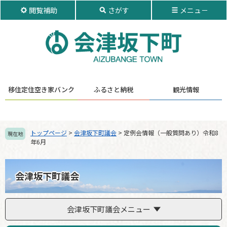
ペ
メ
閲覧補助
さがす
メニュ－
ー
ニ
ジ
ュ
の
ー
先
を
頭
飛
で
ば
す。
し
移住定住
空き家バンク
ふるさと納税
観光情報
て
本
文
へ
トップページ
>
会津坂下町議会
>
定例会情報（一般質問あり）令和8
現在地
年6月
会津坂下町議会
会津坂下町議会メニュー