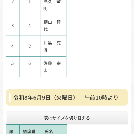
2
1
高久 敏
明
​横山 智
3
4
代
目黒 克
4
2
博
5
6
佐藤 宗
太
令和8年6月9日（火曜日） 午前10時より
表のサイズを切り替える
順
議席番
氏名