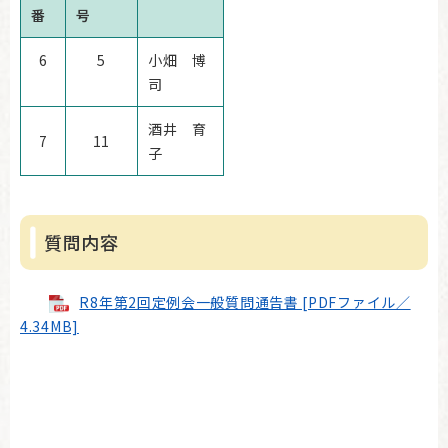
番
号
6
5
小畑 博
司
​​酒井 育
7
11
子
質問内容
R8年第2回定例会一般質問通告書 [PDFファイル／
4.34MB]