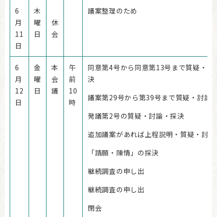
6
木
議案整理のため
月
曜
休
11
日
会
日
6
金
本
午
同意第4号から同意第13号まで質疑・討
月
曜
会
前
決
12
日
議
10
議案第29号から第39号まで質疑・討論
日
時
発議第2号の質疑・討論・採決
追加議案があれば上程説明・質疑・討論
「請願・陳情」の採決
継続調査の申し出
継続調査の申し出
閉会