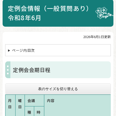
定例会情報（一般質問あり）
令和8年6月
2026年6月1日更新
本
文
ページ内目次
定例会会期日程
表のサイズを切り替える
月
曜
会議
内容
日
日
種
時