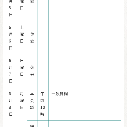
月
曜
会
5
日
日
6
土
月
曜
休
6
日
会
日
6
日
月
曜
休
7
日
会
日
6
月
本
午
一般質問
月
曜
会
前
8
日
議
10
日
時
議