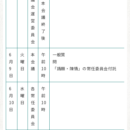
本
会
会
運
議
営
終
委
了
員
後
会
6
火
本
午
一般質
月
曜
会
前
9
日
議
10
「請願・陳情」の常任委員会付託
日
時
6
水
各
午
月
曜
常
前
10
日
任
10
日
委
時
員
会