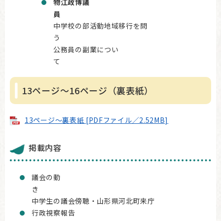
物江政博議
中学校の部活動地域移行を問
公務員の副業につい
13ページ～16ページ（裏表紙）
13ページ～裏表紙 [PDFファイル／2.52MB]
掲載内容
議会の動
中学生の議会傍聴・山形県河北町来庁
行政視察報告