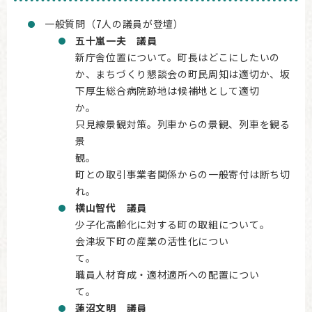
一般質問（7人の議員が登壇）
五十嵐一夫 議員
新庁舎位置について。町長はどこにしたいの
か、まちづくり懇談会の町民周知は適切か、坂
下厚生総合病院跡地は候補地として適切
か
只見線景観対策。列車からの景観、列車を観る
景
観
町との取引事業者関係からの一般寄付は断ち切
れ。
横山智代 議員
少子化高齢化に対する町の取組について。
会津坂下町の産業の活性化につい
職員人材育成・適材適所への配置につい
蓮沼文明 議員