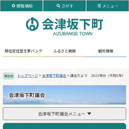
ペ
メ
閲覧補助
さがす
メニュ－
ー
ニ
ジ
ュ
の
ー
先
を
頭
飛
で
ば
す。
し
移住定住
空き家バンク
ふるさと納税
観光情報
て
本
文
へ
トップページ
>
会津坂下町議会
>
議会だより 2023年分（令和5年）
現在地
会津坂下町議会
会津坂下町議会メニュー