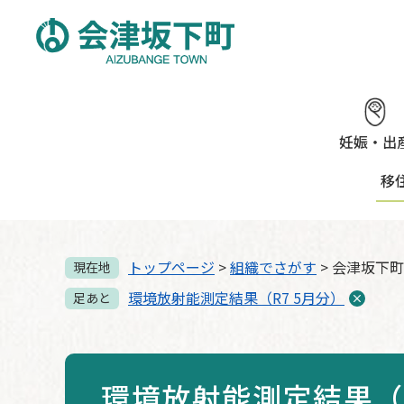
ペ
メ
ー
ニ
ジ
ュ
の
ー
先
を
頭
飛
で
ば
妊娠・出
す。
し
移
て
本
文
へ
トップページ
>
組織でさがす
>
会津坂下町
現在地
環境放射能測定結果（R7 5月分）
足あと
環境放射能測定結果（R