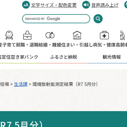
文字サイズ・配色変更
音声読み上げ
Google
カ
ス
タ
産
子育て
就職・退職
結婚・離婚
住まい・引越し
病気・健康
高齢
ム
検
住定住
空き家バンク
ふるさと納税
観光情報
索
役場
>
生活課
>
環境放射能測定結果（R7 5月分）
7 5月分）