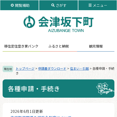
ペ
メ
閲覧補助
さがす
メニュ－
ー
ニ
ジ
ュ
の
ー
先
を
頭
飛
で
ば
す。
し
移住定住
空き家バンク
ふるさと納税
観光情報
て
本
文
へ
トップページ
>
申請書ダウンロード
>
住まい・引越
>
各種申請・手続
現在地
き
各種申請・手続き
本
文
2026年6月1日更新