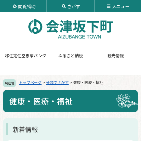
ペ
メ
閲覧補助
さがす
メニュ－
ー
ニ
ジ
ュ
の
ー
先
を
頭
飛
で
ば
す。
し
移住定住
空き家バンク
ふるさと納税
観光情報
て
本
文
へ
トップページ
>
分類でさがす
>
健康・医療・福祉
現在地
健康・医療・福祉
本
新着情報
文