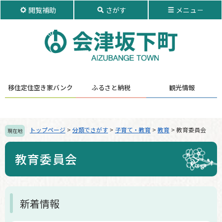
ペ
メ
閲覧補助
さがす
メニュ－
ー
ニ
ジ
ュ
の
ー
先
を
頭
飛
で
ば
す。
し
移住定住
空き家バンク
ふるさと納税
観光情報
て
本
文
へ
トップページ
>
分類でさがす
>
子育て・教育
>
教育
>
教育委員会
現在地
教育委員会
本
新着情報
文