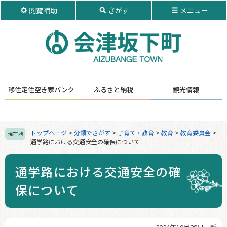
ペ
メ
閲覧補助
さがす
メニュ－
ー
ニ
ジ
ュ
の
ー
先
を
頭
飛
で
ば
す。
し
移住定住
空き家バンク
ふるさと納税
観光情報
て
本
文
へ
トップページ
>
分類でさがす
>
子育て・教育
>
教育
>
教育委員会
>
現在地
通学路における交通安全の確保について
通学路における交通安全の確
保について