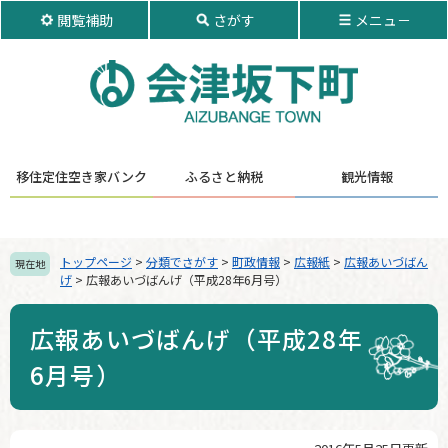
ペ
メ
閲覧補助
さがす
メニュ－
ー
ニ
ジ
ュ
の
ー
先
を
頭
飛
で
ば
す。
し
移住定住
空き家バンク
ふるさと納税
観光情報
て
本
文
へ
トップページ
>
分類でさがす
>
町政情報
>
広報紙
>
広報あいづばん
現在地
げ
>
広報あいづばんげ（平成28年6月号）
広報あいづばんげ（平成28年
6月号）