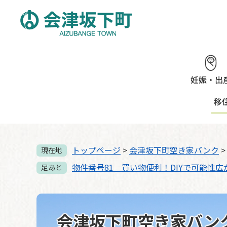
ペ
メ
ー
ニ
ジ
ュ
の
ー
先
を
頭
飛
で
ば
妊娠・出
す。
し
移
て
本
文
へ
トップページ
>
会津坂下町空き家バンク
現在地
物件番号81 買い物便利！DIYで可能性
足あと
会津坂下町空き家バン