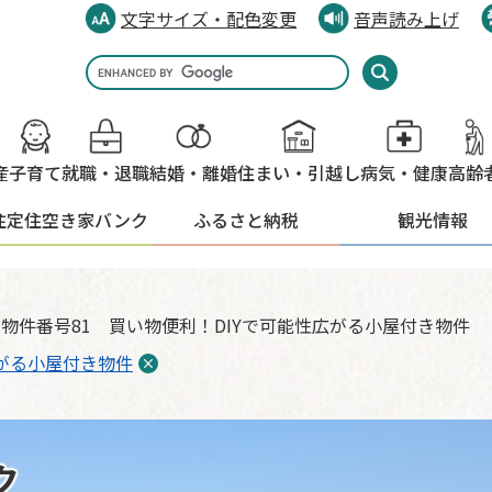
文字サイズ・配色変更
音声読み上げ
Google
カ
ス
タ
産
子育て
就職・退職
結婚・離婚
住まい・引越し
病気・健康
高齢
ム
検
住定住
空き家バンク
ふるさと納税
観光情報
索
>
物件番号81 買い物便利！DIYで可能性広がる小屋付き物件
広がる小屋付き物件
ク