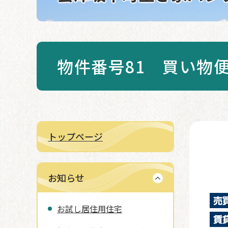
物件番号81 買い物
トップページ
本
文
お知らせ
お試し居住用住宅