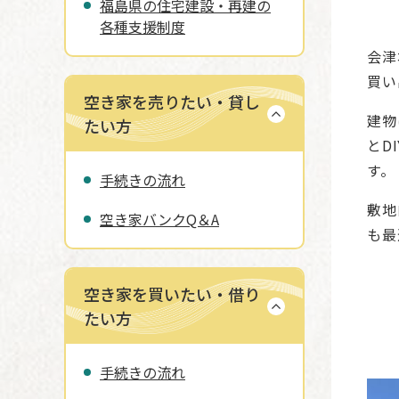
福島県の住宅建設・再建の
各種支援制度
会津
買い
空き家を売りたい・貸し
建物
たい方
とD
す。
手続きの流れ
敷地
空き家バンクQ＆A
も最
空き家を買いたい・借り
たい方
手続きの流れ