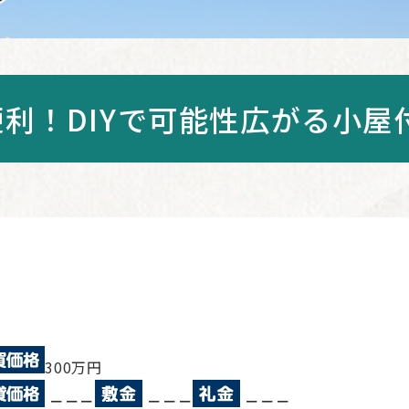
便利！DIYで可能性広がる小屋
300万円
－－－
－－－
－－－