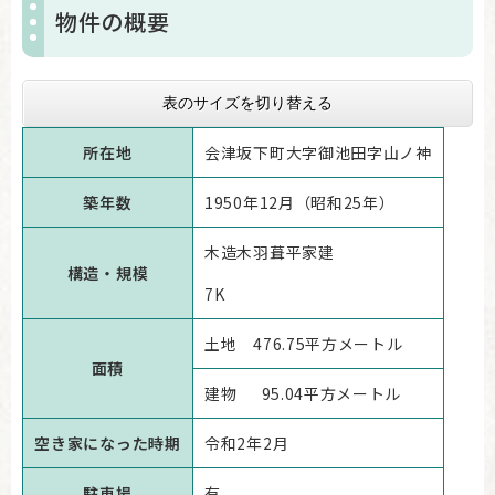
物件の概要
表のサイズを切り替える
所在地
会津坂下町大字御池田字山ノ神
築年数
1950年12月（昭和25年）
木造木羽葺平家建
構造・規模
7K
土地 476.75平方メートル
面積
建物 95.04平方メートル
空き家になった時期
令和2年2月
駐車場
有