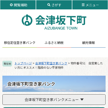
ペ
メ
閲覧補助
さがす
メニュ－
ー
ニ
ジ
ュ
の
ー
先
を
頭
飛
で
ば
す。
し
移住定住
空き家バンク
ふるさと納税
観光情報
て
本
文
へ
トップページ
>
会津坂下町空き家バンク
>
物件番号51 自営業した
現在地
い方にオススメ！階段のない平家物件
会津坂下町空き家バンク
会津坂下町空き家バンクメニュー