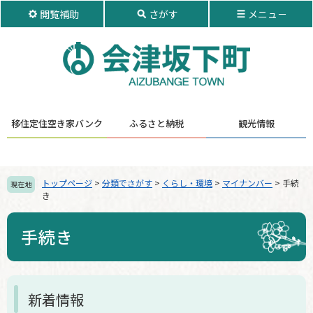
ペ
メ
閲覧補助
さがす
メニュ－
ー
ニ
ジ
ュ
の
ー
先
を
頭
飛
で
ば
す。
し
移住定住
空き家バンク
ふるさと納税
観光情報
て
本
文
へ
トップページ
>
分類でさがす
>
くらし・環境
>
マイナンバー
>
手続
現在地
き
手続き
本
新着情報
文