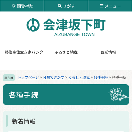
ペ
メ
閲覧補助
さがす
メニュ－
ー
ニ
ジ
ュ
の
ー
先
を
頭
飛
で
ば
す。
し
移住定住
空き家バンク
ふるさと納税
観光情報
て
本
文
へ
トップページ
>
分類でさがす
>
くらし・環境
>
各種手続
>
各種手続
現在地
各種手続
本
新着情報
文