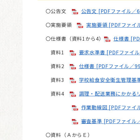
〇公告文
公告文 [PDFファイル／62
〇実施要領
実施要領 [PDFファイル
〇仕様書（資料1から4）
仕様書 [P
資料1
要求水準書 [PDFファイル／
資料2
仕様書 [PDFファイル／99
資料3
学校給食安全衛生管理基準 [
資料4
調理・配送業務にかかるリス
作業動線図 [PDFファイル
審査基準 [PDFファイル／
〇資料（ＡからＥ）