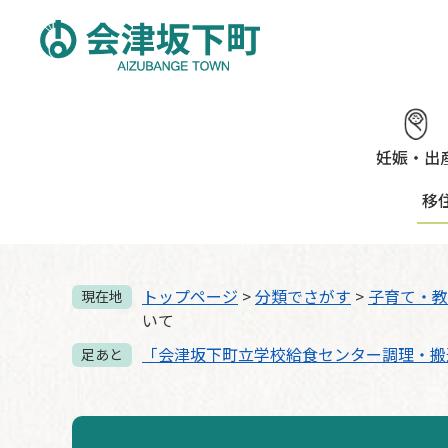
ペ
メ
ー
ニ
ジ
ュ
の
ー
先
を
頭
飛
で
ば
妊娠・出
す。
し
移
て
本
文
へ
トップページ
>
分類でさがす
>
子育て・教
現在地
いて
「会津坂下町立学校給食センター調理・搬
足あと