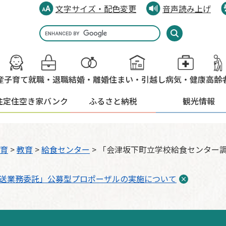
文字サイズ・配色変更
音声読み上げ
Google
カ
ス
タ
産
子育て
就職・退職
結婚・離婚
住まい・引越し
病気・健康
高齢
ム
検
住定住
空き家バンク
ふるさと納税
観光情報
索
育
>
教育
>
給食センター
>
「会津坂下町立学校給食センター
送業務委託」公募型プロポーザルの実施について