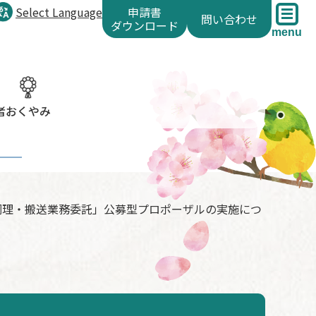
Select Language
申請書
問い合わせ
ダウンロード
menu
者
おくやみ
調理・搬送業務委託」公募型プロポーザルの実施につ