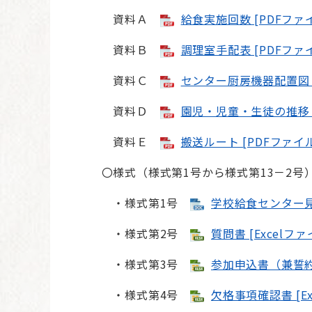
資料Ａ
給食実施回数 [PDFファイ
資料Ｂ
調理室手配表 [PDFファイ
資料Ｃ
センター厨房機器配置図 [
資料Ｄ
園児・児童・生徒の推移 [
資料Ｅ
搬送ルート [PDFファイル
〇様式（様式第1号から様式第13－2号
・様式第1号
学校給食センター見学
・様式第2号
質問書 [Excelファ
・様式第3号
参加申込書（兼誓約書
・様式第4号
欠格事項確認書 [Ex