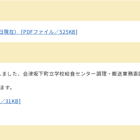
現在） [PDFファイル／525KB]
した、会津坂下町立学校給食センター調理・搬送業務委
ます。
／31KB]