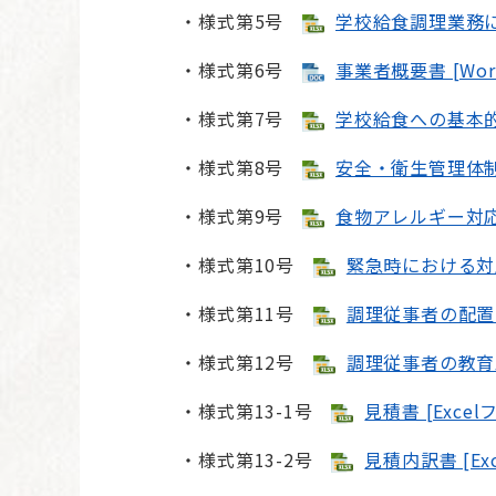
・様式第5号
学校給食調理業務に係
・様式第6号
事業者概要書 [Wor
・様式第7号
学校給食への基本的な
・様式第8号
安全・衛生管理体制に
・様式第9号
食物アレルギー対応に
・様式第10号
緊急時における対応
・様式第11号
調理従事者の配置に
・様式第12号
調理従事者の教育及
・様式第13-1号
見積書 [Excel
・様式第13-2号
見積内訳書 [Ex