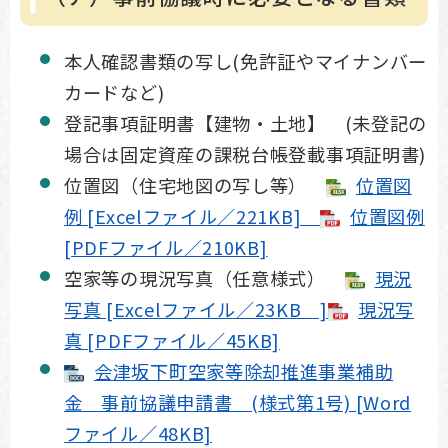
本人確認書類の写し(免許証やマイナンバー
カードなど)
登記事項証明書【建物・土地】 (未登記の
場合は固定資産の課税台帳登載事項証明書)
位置図（住宅地図の写し等）
位置図
例 [Excelファイル／221KB]
位置図例
[PDFファイル／210KB]
空家等の現況写真（任意様式）
現況
写真 [Excelファイル／23KB ]
現況写
真 [PDFファイル／45KB]
会津坂下町空家等除却推進事業補助
金 事前協議申請書 (様式第1号) [Word
ファイル／48KB]