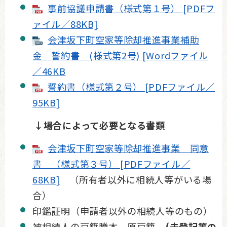
事前協議申請書（様式第１号） [PDFフ
ァイル／88KB]
会津坂下町空家等除却推進事業補助
金 誓約書 (様式第2号) [Wordファイル
／46KB
誓約書（様式第２号） [PDFファイル／
95KB]
↓場合によって必要となる書類
会津坂下町空家等除却推進事業 同意
書 （様式第３号） [PDFファイル／
68KB]
（所有者以外に相続人等がいる場
合）
印鑑証明（申請者以外の相続人等のもの）
被相続人の戸籍謄本、原戸籍
(未登記等の