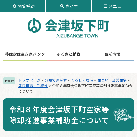
ペ
メ
閲覧補助
さがす
メニュ－
ー
ニ
ジ
ュ
の
ー
先
を
頭
飛
で
ば
す。
し
移住定住
空き家バンク
ふるさと納税
観光情報
て
本
文
へ
トップページ
>
分類でさがす
>
くらし・環境
>
住まい・公営住宅
>
現在地
各種申請・手続き
>
令和８年度会津坂下町空家等除却推進事業補助金
について
令和８年度会津坂下町空家等
除却推進事業補助金について