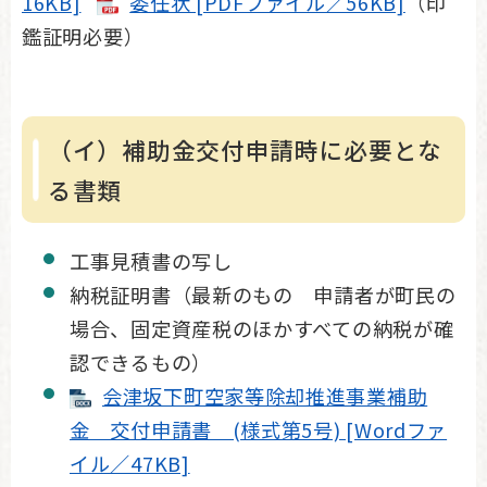
16KB]
委任状 [PDFファイル／56KB]
（印
鑑証明必要）
（イ）補助金交付申請時に必要とな
る書類
工事見積書の写し
納税証明書（最新のもの 申請者が町民の
場合、固定資産税のほかすべての納税が確
認できるもの）
会津坂下町空家等除却推進事業補助
金 交付申請書 (様式第5号) [Wordファ
イル／47KB]