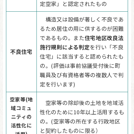
定空家」と認定されたもの
構造又は設備が著しく不良であ
るため居住の用に供するのが困難
であるもの。また
住宅地区改良法
施行規則による判定
を行い「不良
不良住宅
住宅」に該当すると認められたも
の。(評価は事前協議受付後に町
職員及び有資格者等の複数人で判
定を行います)
空家等(地
空家等の除却後の土地を地域活
域コミュ
性化のために10年以上活用するも
ニティの
の。(空家等の所在する行政地区
活性化に
と契約したものに限る）
活用)