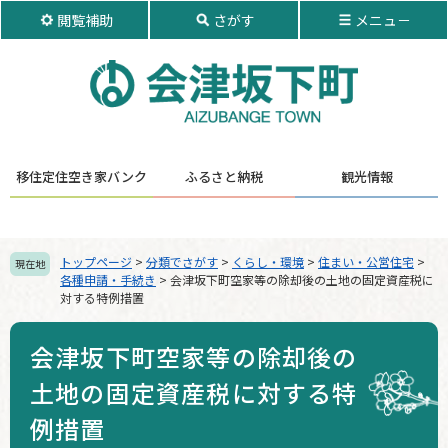
ペ
メ
閲覧補助
さがす
メニュ－
ー
ニ
ジ
ュ
の
ー
先
を
頭
飛
で
ば
す。
し
移住定住
空き家バンク
ふるさと納税
観光情報
て
本
文
へ
トップページ
>
分類でさがす
>
くらし・環境
>
住まい・公営住宅
>
現在地
各種申請・手続き
>
会津坂下町空家等の除却後の土地の固定資産税に
対する特例措置
会津坂下町空家等の除却後の
土地の固定資産税に対する特
例措置