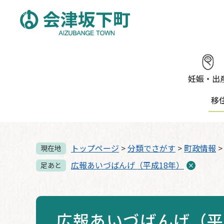
ペ
メ
ー
ニ
ジ
ュ
の
ー
先
を
頭
飛
で
ば
妊娠・出
す。
し
移
て
本
文
へ
トップページ
>
分類でさがす
>
町政情報
現在地
広報あいづばんげ（平成18年）
足あと
広報あいづばんげ（平