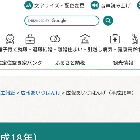
文字サイズ・配色変更
音声読み上げ
Google
カ
ス
タ
産
子育て
就職・退職
結婚・離婚
住まい・引越し
病気・健康
高齢
ム
検
住定住
空き家バンク
ふるさと納税
観光情報
索
>
広報紙
>
広報あいづばんげ
>
広報あいづばんげ（平成18年）
成18年）