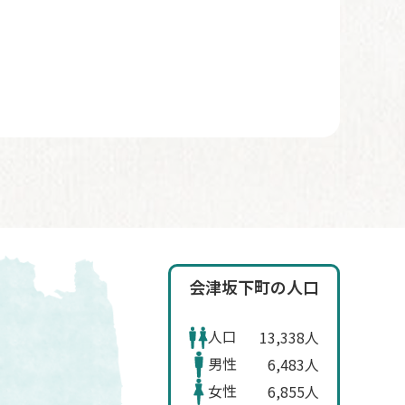
会津坂下町の人口
人口
13,338人
男性
6,483人
女性
6,855人