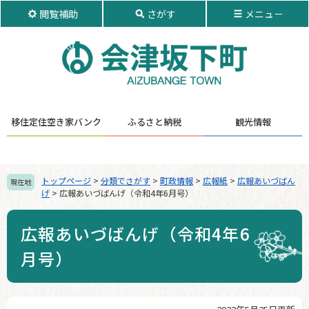
ペ
メ
閲覧補助
さがす
メニュ－
ー
ニ
ジ
ュ
の
ー
先
を
頭
飛
で
ば
す。
し
移住定住
空き家バンク
ふるさと納税
観光情報
て
本
文
へ
トップページ
>
分類でさがす
>
町政情報
>
広報紙
>
広報あいづばん
現在地
げ
>
広報あいづばんげ（令和4年6月号）
広報あいづばんげ（令和4年6
月号）