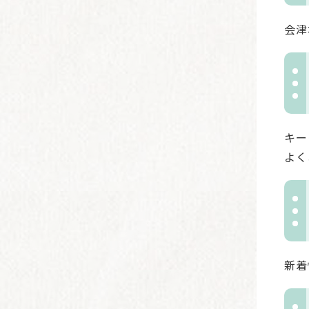
会津
キー
よく
新着