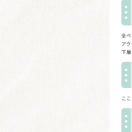
全ペ
アク
下層
ここ