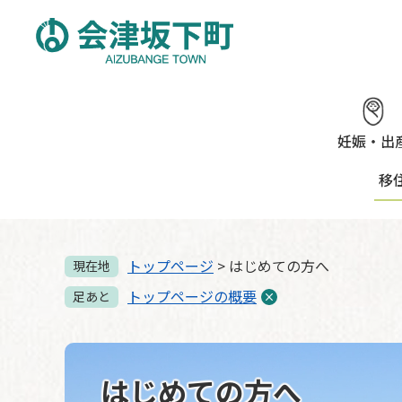
ペ
メ
ー
ニ
ジ
ュ
の
ー
先
を
頭
飛
で
ば
妊娠・出
す。
し
移
て
本
文
へ
トップページ
>
はじめての方へ
現在地
トップページの概要
足あと
はじめての方へ