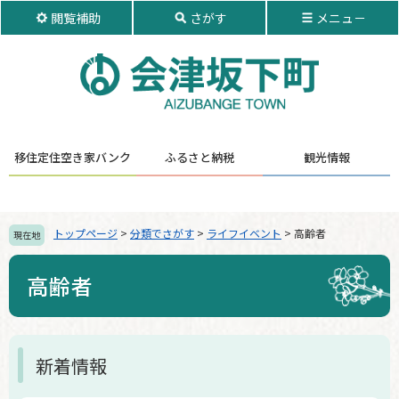
ペ
メ
閲覧補助
さがす
メニュ－
ー
ニ
ジ
ュ
の
ー
先
を
頭
飛
で
ば
す。
し
移住定住
空き家バンク
ふるさと納税
観光情報
て
本
文
へ
トップページ
>
分類でさがす
>
ライフイベント
>
高齢者
現在地
高齢者
本
新着情報
文