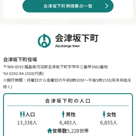
会津坂下町例規集の一覧
会津坂下町役場
〒969-6592 福島県河沼郡会津坂下町字市中三番甲3662番地
Tel 0242-84-1503(代表)
※開庁時間：月曜日から金曜日の午前8時30分～午後5時15分(年末年始を
除く)
会津坂下町の人口
人口
男性
女性
13,338人
6,483人
6,855人
世帯数
5,228世帯