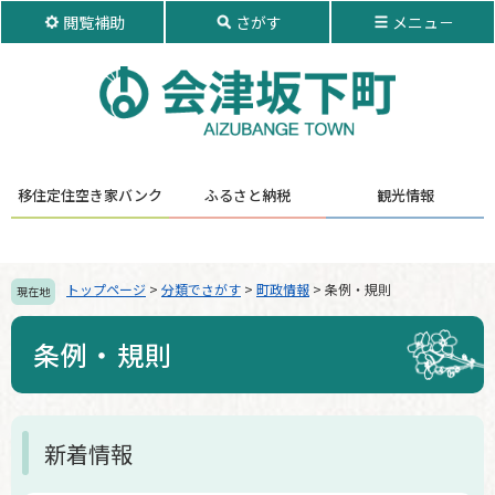
ペ
メ
閲覧補助
さがす
メニュ－
ー
ニ
ジ
ュ
の
ー
先
を
頭
飛
で
ば
す。
し
移住定住
空き家バンク
ふるさと納税
観光情報
て
本
文
へ
トップページ
>
分類でさがす
>
町政情報
>
条例・規則
現在地
条例・規則
本
新着情報
文