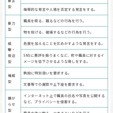
暴言
型
侮辱的な発言や人格を否定する発言をする。
職員を殴る、蹴るなどの行為を行う。
暴力
型
物を投げる、破壊するなどの行為を行う。
威
危害を加えることを仄めかすような発言をする。
嚇・
SNSに悪評を振りまくなど、町や職員に対するイ
脅迫
メージを低下させるような脅しをする。
型
執拗に特別扱いを要求する。
権威
型
文書等での謝罪や土下座を要求する。
インターネット上で職員の氏名や写真を公開する
嫌が
など、プライバシーを侵害する。
らせ
型
職員の体に触る、つきまといなどを行う。