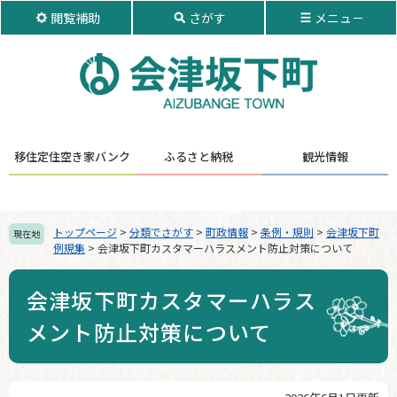
ペ
メ
閲覧補助
さがす
メニュ－
ー
ニ
ジ
ュ
の
ー
先
を
頭
飛
で
ば
す。
し
移住定住
空き家バンク
ふるさと納税
観光情報
て
本
文
へ
トップページ
>
分類でさがす
>
町政情報
>
条例・規則
>
会津坂下町
現在地
例規集
>
会津坂下町カスタマーハラスメント防止対策について
会津坂下町カスタマーハラス
メント防止対策について