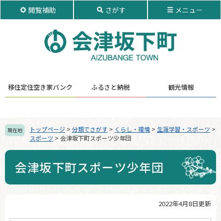
ペ
メ
閲覧補助
さがす
メニュ－
ー
ニ
ジ
ュ
の
ー
先
を
頭
飛
で
ば
す。
し
移住定住
空き家バンク
ふるさと納税
観光情報
て
本
文
へ
トップページ
>
分類でさがす
>
くらし・環境
>
生涯学習・スポーツ
>
現在地
スポーツ
>
会津坂下町スポーツ少年団
会津坂下町スポーツ少年団
2022年4月8日更新
本
文