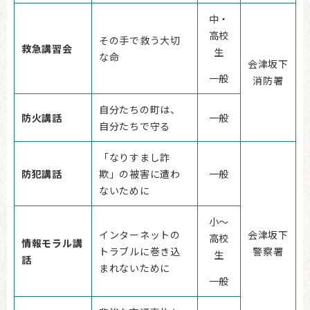
中・
高校
その手で救う大切
救急講習会
生
な命
会津坂下
一般
消防署
自分たちの町は、
防火講話
一般
自分たちで守る
「なりすまし詐
防犯講話
欺」の被害に遭わ
一般
ないために
小～
インターネットの
会津坂下
高校
情報モラル講
トラブルに巻き込
警察署
生
話
まれないために
一般