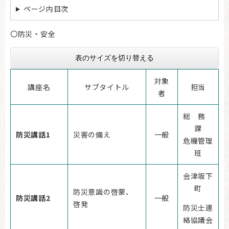
ページ内目次
〇防災・安全
表のサイズを切り替える
対象
講座名
サブタイトル
担当
者
総 務
課
防災講話1
災害の備え
一般
危機管理
班
会津坂下
町
防災意識の啓蒙、
防災講話2
一般
啓発
防災士連
絡協議会