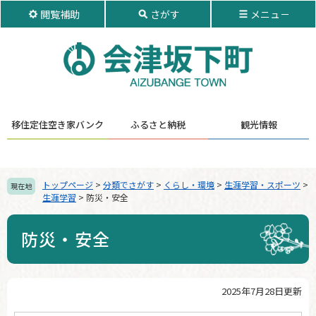
ペ
メ
閲覧補助
さがす
メニュ－
ー
ニ
ジ
ュ
の
ー
先
を
頭
飛
で
ば
す。
し
移住定住
空き家バンク
ふるさと納税
観光情報
て
本
文
へ
トップページ
>
分類でさがす
>
くらし・環境
>
生涯学習・スポーツ
>
現在地
生涯学習
>
防災・安全
防災・安全
2025年7月28日更新
本
文