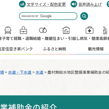
文字サイズ・配色変更
音声読み上げ
Google
カ
ス
タ
産
子育て
就職・退職
結婚・離婚
住まい・引越し
病気・健康
高齢
ム
検
住定住
空き家バンク
ふるさと納税
観光情報
索
境
>
水道・下水道
>
水道
>
農村無給水地区整備事業補助金の
事業補助金の紹介