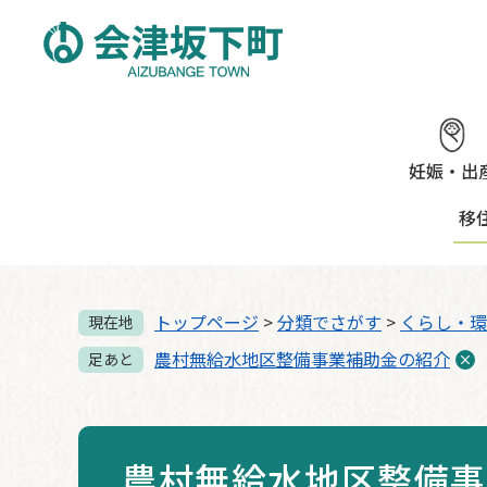
ペ
メ
ー
ニ
ジ
ュ
の
ー
先
を
頭
飛
で
ば
妊娠・出
す。
し
移
て
本
文
へ
トップページ
>
分類でさがす
>
くらし・環
現在地
農村無給水地区整備事業補助金の紹介
足あと
農村無給水地区整備