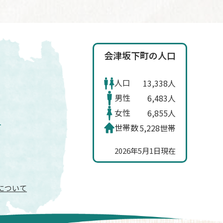
会津坂下町の人口
人口
13,338人
男性
6,483人
女性
6,855人
世帯数
5,228世帯
2026年5月1日現在
信について