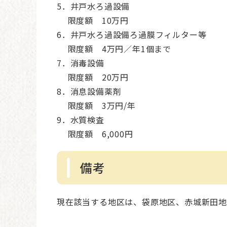
5．井戸水ろ過設備
限度額 10万円
6．井戸水ろ過設備ろ過膜フィルター等
限度額 4万円／年1個まで
7．消毒設備
限度額 20万円
8．消息設備薬剤
限度額 3万円/年
9．水質検査
限度額 6,000円
備考
現在該当する地区は、袋原地区、赤城新田地