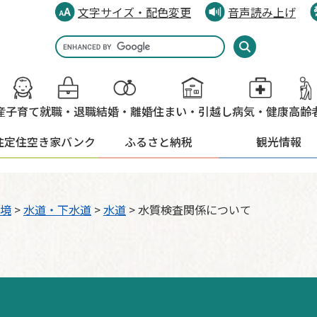
文字サイズ・配色変更
音声読み上げ
Google
カ
ス
タ
産
子育て
就職・退職
結婚・離婚
住まい・引越し
病気・健康
高齢
ム
検
住定住
空き家バンク
ふるさと納税
観光情報
索
境
>
水道・下水道
>
水道
>
水質検査関係について