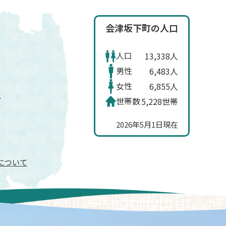
会津坂下町の人口
人口
13,338人
男性
6,483人
女性
6,855人
世帯数
5,228世帯
2026年5月1日現在
信について