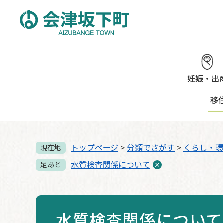
ペ
メ
ー
ニ
ジ
ュ
の
ー
先
を
頭
飛
で
ば
妊娠・出
す。
し
移
て
本
文
へ
トップページ
>
分類でさがす
>
くらし・環
現在地
水質検査関係について
足あと
水質検査関係について