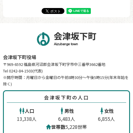
会津坂下町役場
〒969-6592 福島県河沼郡会津坂下町字市中三番甲3662番地
Tel 0242-84-1503(代表)
※開庁時間：月曜日から金曜日の午前8時30分～午後5時15分(年末年始を
除く)
会津坂下町の人口
人口
男性
女性
13,338人
6,483人
6,855人
世帯数
5,228世帯