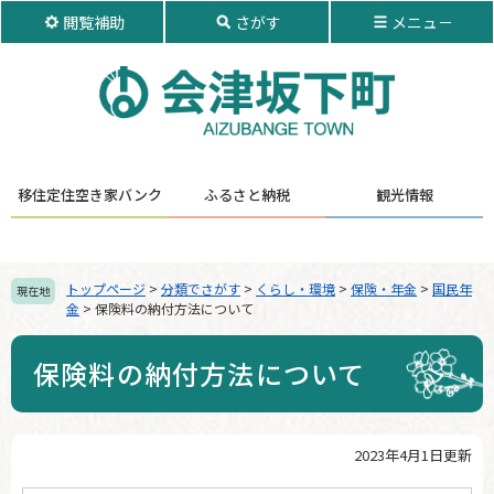
ペ
メ
閲覧補助
さがす
メニュ－
ー
ニ
ジ
ュ
の
ー
先
を
頭
飛
で
ば
す。
し
移住定住
空き家バンク
ふるさと納税
観光情報
て
本
文
へ
トップページ
>
分類でさがす
>
くらし・環境
>
保険・年金
>
国民年
現在地
金
>
保険料の納付方法について
保険料の納付方法について
2023年4月1日更新
本
文