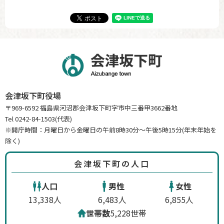
会津坂下町役場
〒969-6592 福島県河沼郡会津坂下町字市中三番甲3662番地
Tel 0242-84-1503(代表)
※開庁時間：月曜日から金曜日の午前8時30分～午後5時15分(年末年始を
除く)
会津坂下町の人口
人口
男性
女性
13,338人
6,483人
6,855人
世帯数
5,228世帯