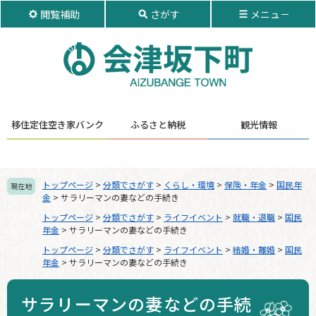
ペ
メ
閲覧補助
さがす
メニュ－
ー
ニ
ジ
ュ
の
ー
先
を
頭
飛
で
ば
す。
し
移住定住
空き家バンク
ふるさと納税
観光情報
て
本
文
へ
トップページ
>
分類でさがす
>
くらし・環境
>
保険・年金
>
国民年
現在地
金
>
サラリーマンの妻などの手続き
トップページ
>
分類でさがす
>
ライフイベント
>
就職・退職
>
国民
年金
>
サラリーマンの妻などの手続き
トップページ
>
分類でさがす
>
ライフイベント
>
結婚・離婚
>
国民
年金
>
サラリーマンの妻などの手続き
サラリーマンの妻などの手続