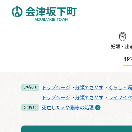
ペ
メ
ー
ニ
ジ
ュ
の
ー
先
を
頭
飛
で
ば
妊娠・出
す。
し
移
て
本
文
へ
トップページ
>
分類でさがす
>
くらし・環
現在地
トップページ
>
分類でさがす
>
ライフイベ
死亡した犬や猫等の処理
足あと