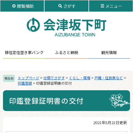
ペ
メ
閲覧補助
さがす
メニュ－
ー
ニ
ジ
ュ
の
ー
先
を
頭
飛
で
ば
す。
し
移住定住
空き家バンク
ふるさと納税
観光情報
て
本
文
へ
トップページ
>
分類でさがす
>
くらし・環境
>
戸籍・住民票など
>
現在地
印鑑登録
>
印鑑登録証明書の交付
印鑑登録証明書の交付
2021年5月21日更新
本
文