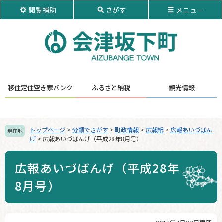
ペ
メ
閲覧補助
さがす
メニュ－
ー
ニ
ジ
ュ
の
ー
先
を
頭
飛
で
ば
す。
し
移住定住
空き家バンク
ふるさと納税
観光情報
て
本
文
へ
トップページ
>
分類でさがす
>
町政情報
>
広報紙
>
広報あいづばん
現在地
げ
>
広報あいづばんげ（平成28年8月号）
広報あいづばんげ（平成28年
8月号）