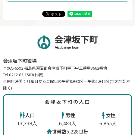
会津坂下町役場
〒969-6592 福島県河沼郡会津坂下町字市中三番甲3662番地
Tel 0242-84-1503(代表)
※開庁時間：月曜日から金曜日の午前8時30分～午後5時15分(年末年始を
除く)
会津坂下町の人口
人口
男性
女性
13,338人
6,483人
6,855人
世帯数
5,228世帯