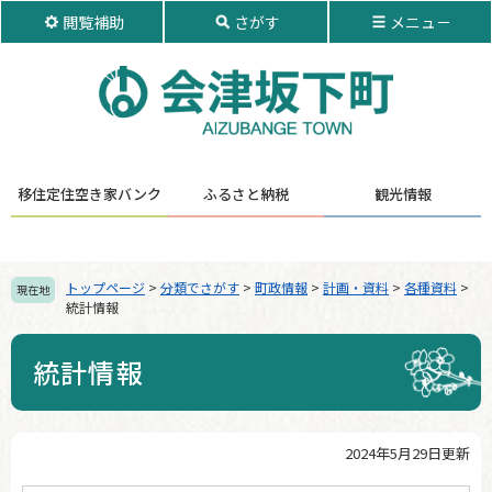
ペ
メ
閲覧補助
さがす
メニュ－
ー
ニ
ジ
ュ
の
ー
先
を
頭
飛
で
ば
す。
し
移住定住
空き家バンク
ふるさと納税
観光情報
て
本
文
へ
トップページ
>
分類でさがす
>
町政情報
>
計画・資料
>
各種資料
>
現在地
統計情報
統計情報
2024年5月29日更新
本
文