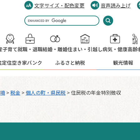
文字サイズ・配色変更
音声読み上げ
Google
カ
ス
タ
産
子育て
就職・退職
結婚・離婚
住まい・引越し
病気・健康
高齢
ム
検
住定住
空き家バンク
ふるさと納税
観光情報
索
境
>
税金
>
個人の町・県民税
>
住民税の年金特別徴収