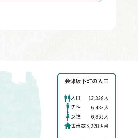
会津坂下町の人口
人口
13,338人
男性
6,483人
女性
6,855人
世帯数
5,228世帯