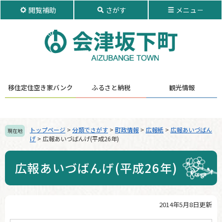
ペ
メ
閲覧補助
さがす
メニュ－
ー
ニ
ジ
ュ
の
ー
先
を
頭
飛
で
ば
す。
し
移住定住
空き家バンク
ふるさと納税
観光情報
て
本
文
へ
トップページ
>
分類でさがす
>
町政情報
>
広報紙
>
広報あいづばん
現在地
げ
>
広報あいづばんげ(平成26年)
広報あいづばんげ(平成26年)
2014年5月8日更新
本
文