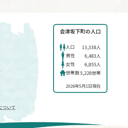
会津坂下町の人口
人口
13,338人
男性
6,483人
女性
6,855人
世帯数
5,228世帯
2026年5月1日現在
信について