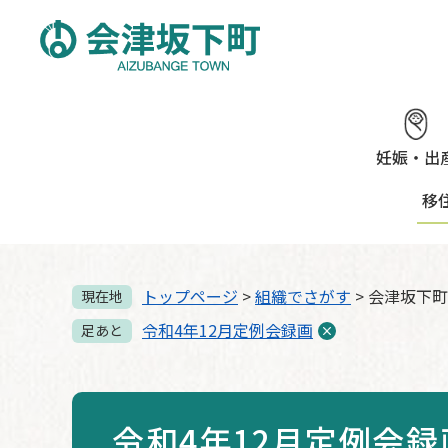
ペ
メ
ー
ニ
ジ
ュ
の
ー
先
を
頭
飛
で
ば
妊娠・出
す。
し
移
て
本
文
へ
トップページ
>
組織でさがす
>
会津坂下町
現在地
令和4年12月定例会録画
足あと
令和4年12月定例会録