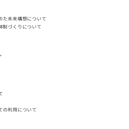
＞
めた未来構想について
体制づくりについて
＞
＞
て
ての利用について