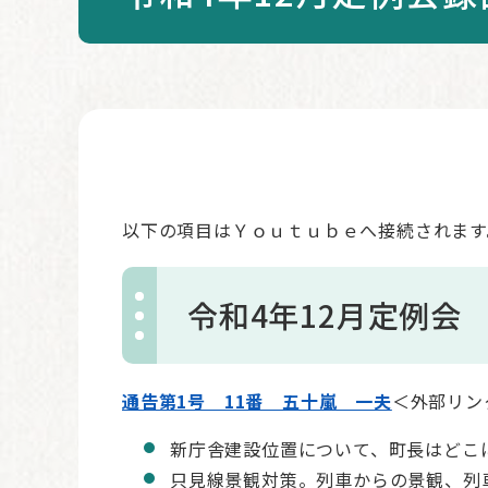
本
文
以下の項目はＹｏｕｔｕｂｅへ接続されます
令和4年12月定例会
通告第1号 11番 五十嵐 一夫
＜外部リン
新庁舎建設位置について、町長はどこ
只見線景観対策。列車からの景観、列