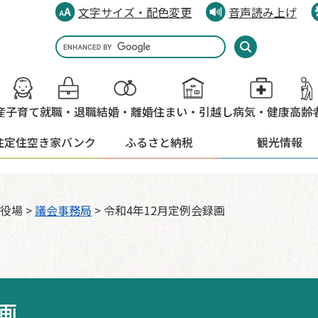
文字サイズ・配色変更
音声読み上げ
Google
カ
ス
タ
産
子育て
就職・退職
結婚・離婚
住まい・引越し
病気・健康
高齢
ム
検
住定住
空き家バンク
ふるさと納税
観光情報
索
役場
>
議会事務局
>
令和4年12月定例会録画
画