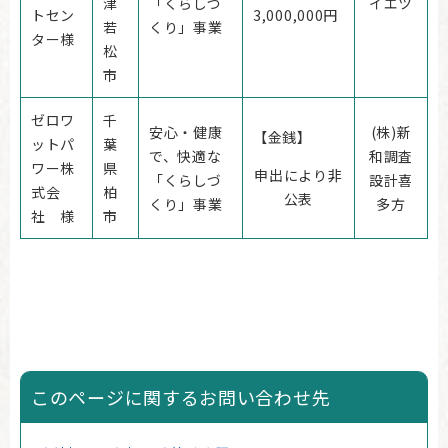
津
「くらしづ
イエツ
トセン
3,000,000円
若
くり」事業
ター様
松
市
ゼロワ
千
安心・健康
(株)新
【金銭】
ットパ
葉
で、快適な
和調査
ワー株
県
申出により非
「くらしづ
設計喜
式会
柏
公表
くり」事業
多方
社 様
市
このページに関するお問い合わせ先