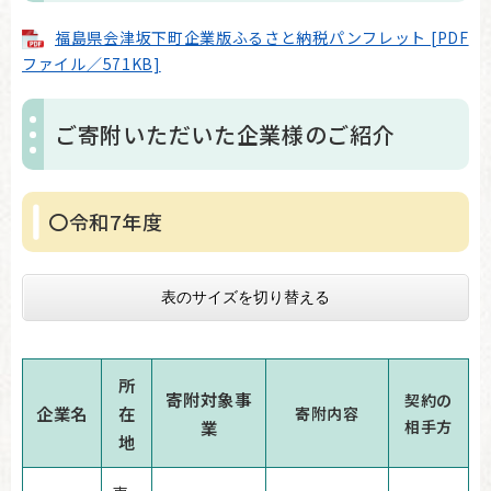
福島県会津坂下町企業版ふるさと納税パンフレット [PDF
ファイル／571KB]
ご寄附いただいた企業様のご紹介
〇令和7年度
表のサイズを切り替える
所
寄附対象事
契約の
企業名
在
寄附内容
業
相手方
地