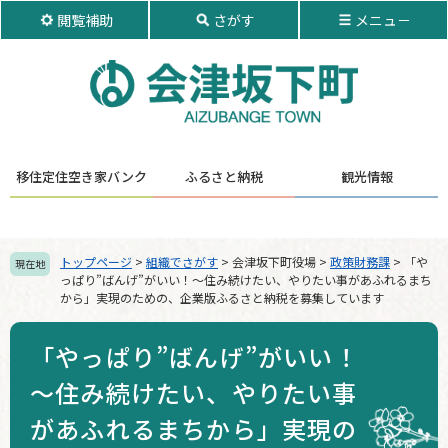
ペ
メ
閲覧補助
さがす
メニュ－
ー
ニ
ジ
ュ
の
ー
先
を
頭
飛
で
ば
す。
し
移住定住
空き家バンク
ふるさと納税
観光情報
て
本
文
へ
トップページ
>
組織でさがす
>
会津坂下町役場
>
政策財務課
>
「や
現在地
っぱり”ばんげ”がいい！～住み続けたい、やりたい事があふれるまち
から」実現のための、企業版ふるさと納税を募集しています
「やっぱり”ばんげ”がいい！
～住み続けたい、やりたい事
があふれるまちから」実現の