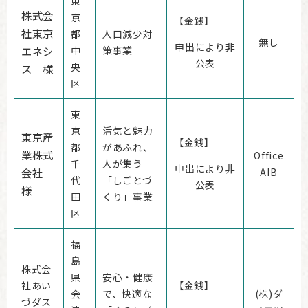
東
株式会
京
【金銭】
社東京
都
人口減少対
無し
申出により非
エネシ
中
策事業
公表
央
ス 様
区
東
京
活気と魅力
東京産
【金銭】
都
があふれ、
業株式
Office
千
人が集う
申出により非
会社
AIB
代
「しごとづ
公表
様
田
くり」事業
区
福
島
株式会
県
安心・健康
社あい
【金銭】
会
で、快適な
(株)ダ
づダス