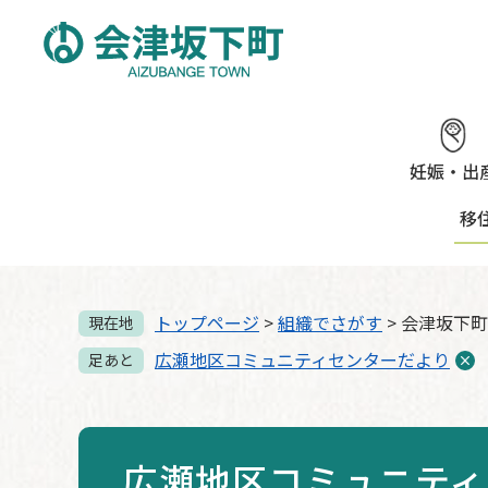
ペ
メ
ー
ニ
ジ
ュ
の
ー
先
を
頭
飛
で
ば
妊娠・出
す。
し
移
て
本
文
へ
トップページ
>
組織でさがす
>
会津坂下町
現在地
広瀬地区コミュニティセンターだより
足あと
広瀬地区コミュニティ