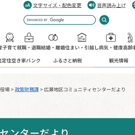
文字サイズ・配色変更
音声読み上げ
Google
カ
ス
タ
産
子育て
就職・退職
結婚・離婚
住まい・引越し
病気・健康
高齢
ム
検
住定住
空き家バンク
ふるさと納税
観光情報
索
役場
>
政策財務課
>
広瀬地区コミュニティセンターだより
センターだより