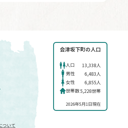
会津坂下町の人口
人口
13,338人
男性
6,483人
女性
6,855人
世帯数
5,228世帯
2026年5月1日現在
信について