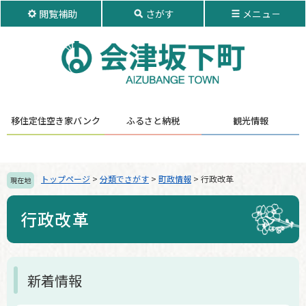
ペ
メ
閲覧補助
さがす
メニュ－
ー
ニ
ジ
ュ
の
ー
先
を
頭
飛
で
ば
す。
し
移住定住
空き家バンク
ふるさと納税
観光情報
て
本
文
へ
トップページ
>
分類でさがす
>
町政情報
>
行政改革
現在地
行政改革
本
新着情報
文