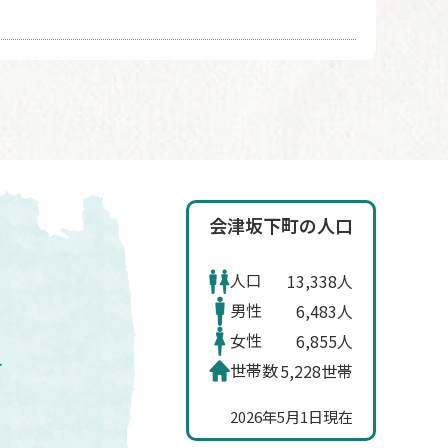
会津坂下町の人口
人口
13,338人
男性
6,483人
女性
6,855人
世帯数
5,228世帯
2026年5月1日現在