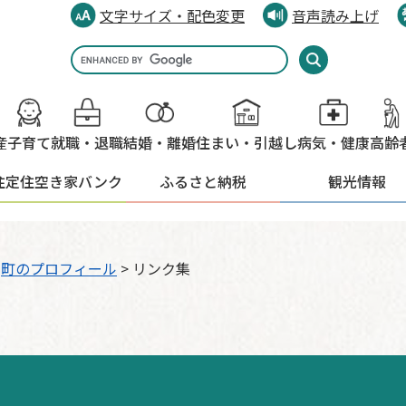
文字サイズ・配色変更
音声読み上げ
Google
カ
ス
タ
産
子育て
就職・退職
結婚・離婚
住まい・引越し
病気・健康
高齢
ム
検
住定住
空き家バンク
ふるさと納税
観光情報
索
>
町のプロフィール
>
リンク集