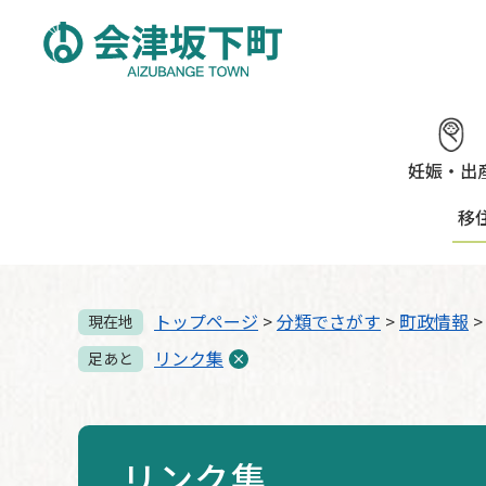
ペ
メ
ー
ニ
ジ
ュ
の
ー
先
を
頭
飛
で
ば
妊娠・出
す。
し
移
て
本
文
へ
トップページ
>
分類でさがす
>
町政情報
現在地
リンク集
足あと
リンク集