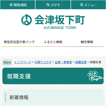
ペ
メ
閲覧補助
さがす
メニュ－
ー
ニ
ジ
ュ
の
ー
先
を
頭
飛
で
ば
す。
し
移住定住
空き家バンク
ふるさと納税
観光情報
て
本
文
へ
トップページ
>
分類でさがす
>
企業・事業者
>
就職支援
>
就職支援
現在地
就職支援
本
新着情報
文