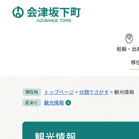
ペ
メ
ー
ニ
ジ
ュ
の
ー
先
を
頭
飛
で
ば
妊娠・出
す。
し
移
て
本
文
へ
トップページ
>
分類でさがす
>
観光情報
現在地
観光情報
足あと
観光情報