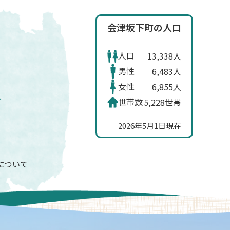
会津坂下町の人口
人口
13,338人
男性
6,483人
女性
6,855人
世帯数
5,228世帯
2026年5月1日現在
信について