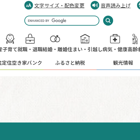
文字サイズ・配色変更
音声読み上げ
Google
カ
ス
タ
産
子育て
就職・退職
結婚・離婚
住まい・引越し
病気・健康
高齢
ム
検
住定住
空き家バンク
ふるさと納税
観光情報
索