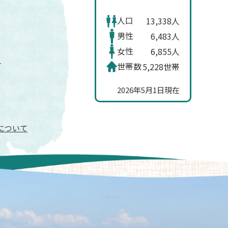
人口
13,338人
男性
6,483人
女性
6,855人
世帯数
5,228世帯
2026年5月1日現在
信について