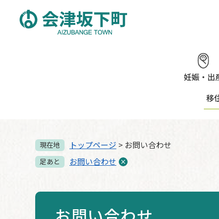
ペ
メ
ー
ニ
ジ
ュ
の
ー
先
を
頭
飛
で
ば
妊娠・出
す。
し
移
て
本
文
へ
トップページ
>
お問い合わせ
現在地
お問い合わせ
足あと
お問い合わせ