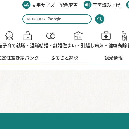
文字サイズ・配色変更
音声読み上げ
Google
カ
ス
タ
産
子育て
就職・退職
結婚・離婚
住まい・引越し
病気・健康
高齢
ム
検
住定住
空き家バンク
ふるさと納税
観光情報
索